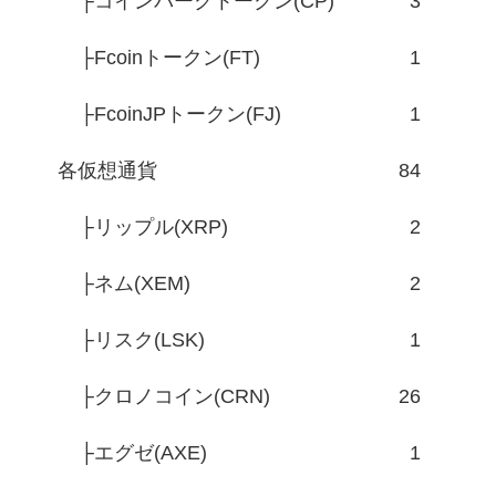
├コインパークトークン(CP)
3
├Fcoinトークン(FT)
1
├FcoinJPトークン(FJ)
1
各仮想通貨
84
├リップル(XRP)
2
├ネム(XEM)
2
├リスク(LSK)
1
├クロノコイン(CRN)
26
├エグゼ(AXE)
1