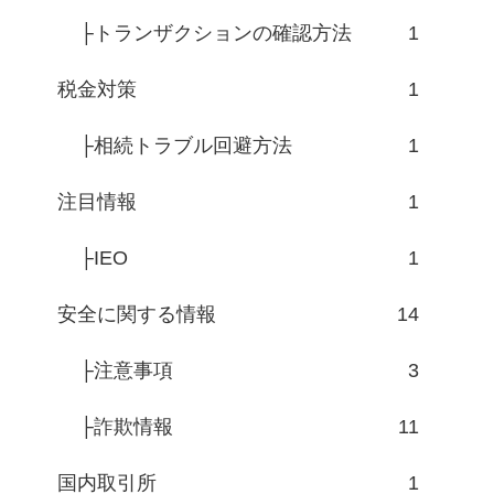
├トランザクションの確認方法
1
税金対策
1
├相続トラブル回避方法
1
注目情報
1
├IEO
1
安全に関する情報
14
├注意事項
3
├詐欺情報
11
国内取引所
1