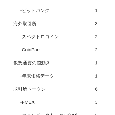
├ビットバンク
1
海外取引所
3
├スペクトロコイン
2
├CoinPark
2
仮想通貨の値動き
1
├年末価格データ
1
取引所トークン
6
├FMEX
3